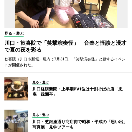
見る・遊ぶ
川口・歓喜院で「笑撃演奏怪」 音楽と怪談と漫才
で夏の夜を彩る
歓喜院（川口市新堀）境内で7月31日、「笑撃演奏怪」と題するイベン
トが開催された。
見る・遊ぶ
川口経済新聞・上半期PV1位は十割そばの店「忠
庵 緑園亭」
見る・遊ぶ
川口・芝銀座通り商店街で昭和・平成の「思い出」
写真展 見学ツアーも