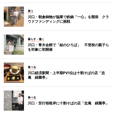
買う
川口・朝倉鋳物が協業で鉄鍋「一心」を開発 クラ
ウドファンディングに挑戦
暮らす・働く
川口・青木会館で「結のひろば」 不登校の親子ら
を対象に初開催
食べる
川口経済新聞・上半期PV1位は十割そばの店「忠
庵 緑園亭」
食べる
川口・安行領根岸に十割そばの店「忠庵 緑園亭」