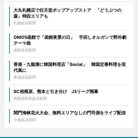
大丸札幌店で任天堂ポップアップストア 「どうぶつの
森」特設エリアも
札幌経済新聞
OMO5函館で「函館夜景の日」 手回しオルガンで野外劇
テーマ曲
函館経済新聞
香港・九龍塘に韓国料理店「Social」 韓国定番料理を現
代風に
香港経済新聞
SC相模原、熊本と引き分け J3リーグ開幕
相模原町田経済新聞
関門海峡花火大会、無料エリアなしの門司側をライブ配信
小倉経済新聞