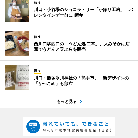
買う
川口・小谷場のショコラトリー「かほり工房」 バ
レンタインデー前に1周年
買う
西川口駅西口の「うどん処 二幸」、大みそかは店
頭でうどんと天ぷらを販売
買う
川口・飯塚氷川神社の「熊手市」 新デザインの
「かっこめ」も頒布
もっと見る