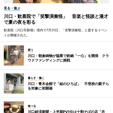
見る・遊ぶ
川口・歓喜院で「笑撃演奏怪」 音楽と怪談と漫才
で夏の夜を彩る
歓喜院（川口市新堀）境内で7月31日、「笑撃演奏怪」と題するイベン
トが開催された。
買う
川口・朝倉鋳物が協業で鉄鍋「一心」を開発 クラ
ウドファンディングに挑戦
暮らす・働く
川口・青木会館で「結のひろば」 不登校の親子ら
を対象に初開催
食べる
川口経済新聞・上半期PV1位は十割そばの店「忠