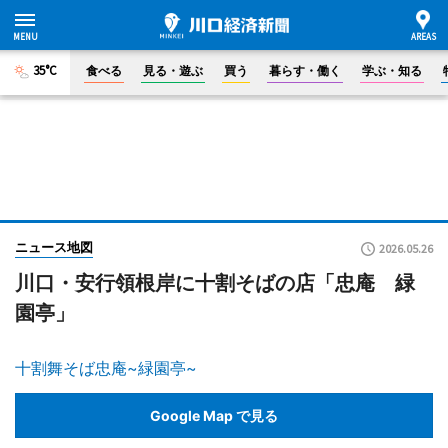
35°C
食べる
見る・遊ぶ
買う
暮らす・働く
学ぶ・知る
ニュース地図
2026.05.26
川口・安行領根岸に十割そばの店「忠庵 緑
園亭」
十割舞そば忠庵~緑園亭~
Google Map で見る