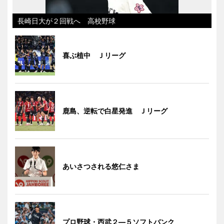
長崎日大が２回戦へ 高校野球
喜ぶ植中 Ｊリーグ
鹿島、逆転で白星発進 Ｊリーグ
あいさつされる悠仁さま
プロ野球・西武２―５ソフトバンク