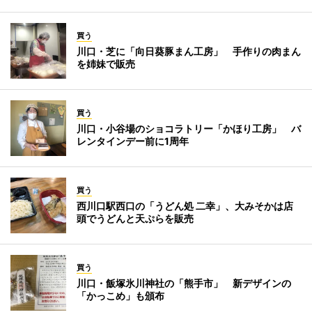
買う
川口・芝に「向日葵豚まん工房」 手作りの肉まん
を姉妹で販売
買う
川口・小谷場のショコラトリー「かほり工房」 バ
レンタインデー前に1周年
買う
西川口駅西口の「うどん処 二幸」、大みそかは店
頭でうどんと天ぷらを販売
買う
川口・飯塚氷川神社の「熊手市」 新デザインの
「かっこめ」も頒布