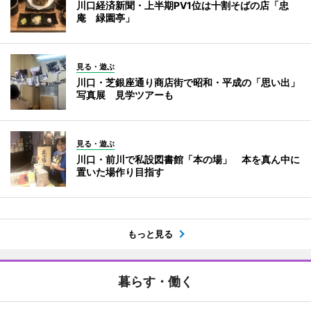
川口経済新聞・上半期PV1位は十割そばの店「忠
庵 緑園亭」
見る・遊ぶ
川口・芝銀座通り商店街で昭和・平成の「思い出」
写真展 見学ツアーも
見る・遊ぶ
川口・前川で私設図書館「本の場」 本を真ん中に
置いた場作り目指す
もっと見る
暮らす・働く