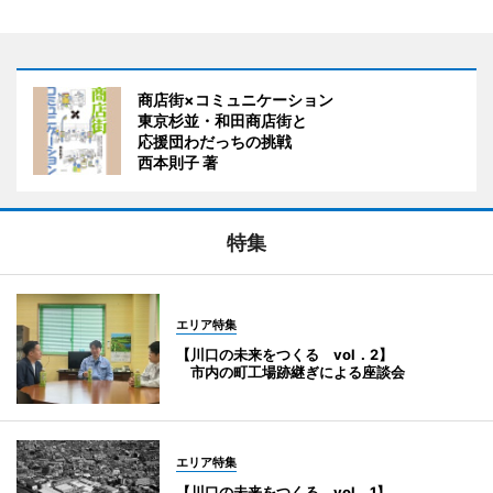
商店街×コミュニケーション
東京杉並・和田商店街と
応援団わだっちの挑戦
西本則子 著
特集
エリア特集
【川口の未来をつくる vol．2】
市内の町工場跡継ぎによる座談会
エリア特集
【川口の未来をつくる vol．1】