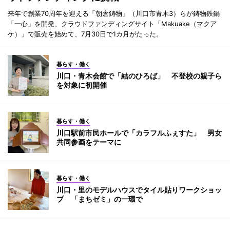
来年で創業70周年を迎える「朝倉鋳物」（川口市青木3）らが鋳物鉄鍋
「一心」を開発、クラウドファンディングサイト「Makuake（マクア
ケ）」で販売を始めて、7月30日で1カ月がたった。
暮らす・働く
川口・青木会館で「結のひろば」 不登校の親子ら
を対象に初開催
暮らす・働く
川口駅前市民ホールで「カラフルふぇすた」 男女
共同参画をテーマに
暮らす・働く
川口・里のモデルハウスでタイル貼りワークショッ
プ 「まちゼミ」の一環で