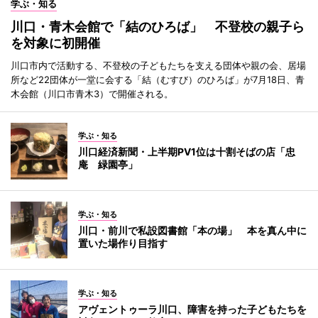
学ぶ・知る
川口・青木会館で「結のひろば」 不登校の親子ら
を対象に初開催
川口市内で活動する、不登校の子どもたちを支える団体や親の会、居場
所など22団体が一堂に会する「結（むすび）のひろば」が7月18日、青
木会館（川口市青木3）で開催される。
学ぶ・知る
川口経済新聞・上半期PV1位は十割そばの店「忠
庵 緑園亭」
学ぶ・知る
川口・前川で私設図書館「本の場」 本を真ん中に
置いた場作り目指す
学ぶ・知る
アヴェントゥーラ川口、障害を持った子どもたちを