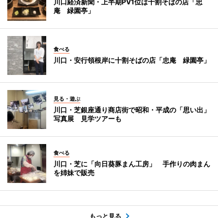
川口経済新聞・上半期PV1位は十割そばの店「忠
庵 緑園亭」
食べる
川口・安行領根岸に十割そばの店「忠庵 緑園亭」
見る・遊ぶ
川口・芝銀座通り商店街で昭和・平成の「思い出」
写真展 見学ツアーも
食べる
川口・芝に「向日葵豚まん工房」 手作りの肉まん
を姉妹で販売
もっと見る