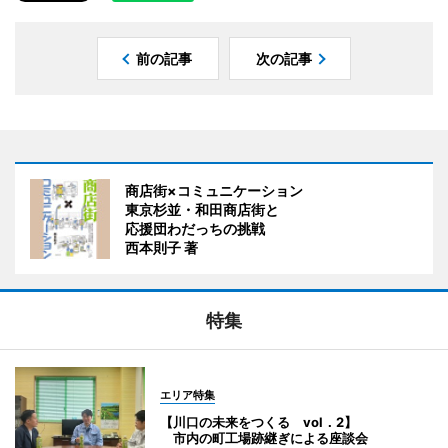
前の記事
次の記事
商店街×コミュニケーション
東京杉並・和田商店街と
応援団わだっちの挑戦
西本則子 著
特集
エリア特集
【川口の未来をつくる vol．2】
市内の町工場跡継ぎによる座談会