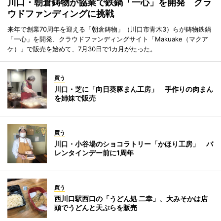
川口・朝倉鋳物が協業で鉄鍋「一心」を開発 クラ
ウドファンディングに挑戦
来年で創業70周年を迎える「朝倉鋳物」（川口市青木3）らが鋳物鉄鍋
「一心」を開発、クラウドファンディングサイト「Makuake（マクア
ケ）」で販売を始めて、7月30日で1カ月がたった。
買う
川口・芝に「向日葵豚まん工房」 手作りの肉まん
を姉妹で販売
買う
川口・小谷場のショコラトリー「かほり工房」 バ
レンタインデー前に1周年
買う
西川口駅西口の「うどん処 二幸」、大みそかは店
頭でうどんと天ぷらを販売