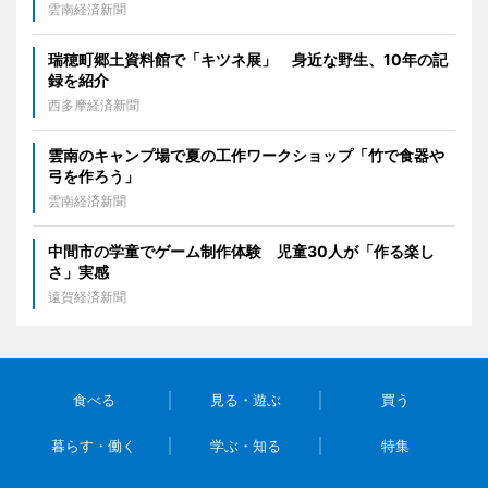
雲南経済新聞
瑞穂町郷土資料館で「キツネ展」 身近な野生、10年の記
録を紹介
西多摩経済新聞
雲南のキャンプ場で夏の工作ワークショップ「竹で食器や
弓を作ろう」
雲南経済新聞
中間市の学童でゲーム制作体験 児童30人が「作る楽し
さ」実感
遠賀経済新聞
食べる
見る・遊ぶ
買う
暮らす・働く
学ぶ・知る
特集