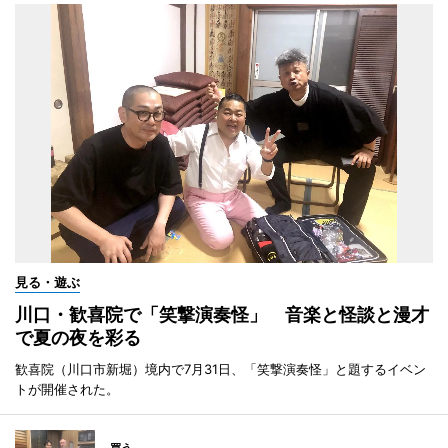
見る・遊ぶ
川口・歓喜院で「笑撃演奏怪」 音楽と怪談と漫才
で夏の夜を彩る
歓喜院（川口市新堀）境内で7月31日、「笑撃演奏怪」と題するイベン
トが開催された。
買う