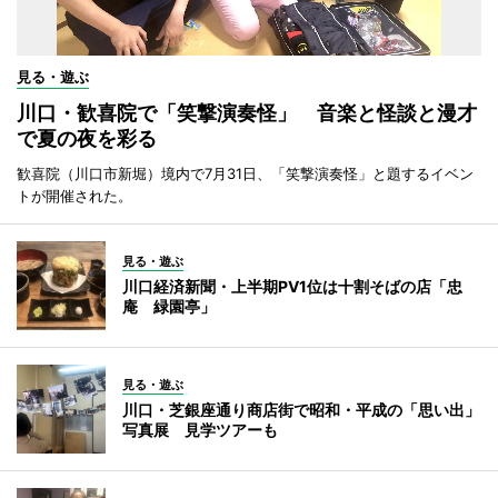
見る・遊ぶ
川口・歓喜院で「笑撃演奏怪」 音楽と怪談と漫才
で夏の夜を彩る
歓喜院（川口市新堀）境内で7月31日、「笑撃演奏怪」と題するイベン
トが開催された。
見る・遊ぶ
川口経済新聞・上半期PV1位は十割そばの店「忠
庵 緑園亭」
見る・遊ぶ
川口・芝銀座通り商店街で昭和・平成の「思い出」
写真展 見学ツアーも