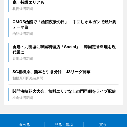
森」特設エリアも
札幌経済新聞
OMO5函館で「函館夜景の日」 手回しオルガンで野外劇
テーマ曲
函館経済新聞
香港・九龍塘に韓国料理店「Social」 韓国定番料理を現
代風に
香港経済新聞
SC相模原、熊本と引き分け J3リーグ開幕
相模原町田経済新聞
関門海峡花火大会、無料エリアなしの門司側をライブ配信
小倉経済新聞
食べる
見る・遊ぶ
買う