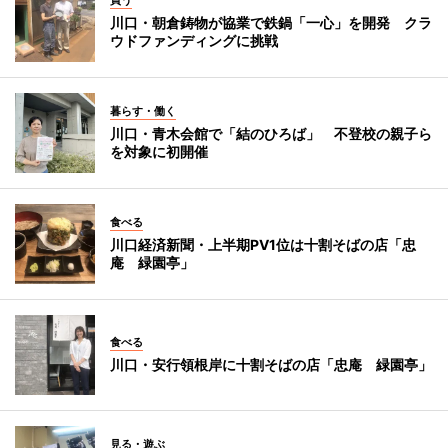
川口・朝倉鋳物が協業で鉄鍋「一心」を開発 クラ
ウドファンディングに挑戦
暮らす・働く
川口・青木会館で「結のひろば」 不登校の親子ら
を対象に初開催
食べる
川口経済新聞・上半期PV1位は十割そばの店「忠
庵 緑園亭」
食べる
川口・安行領根岸に十割そばの店「忠庵 緑園亭」
見る・遊ぶ