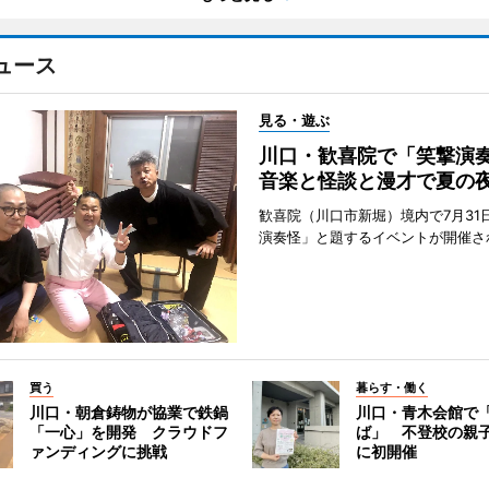
ュース
見る・遊ぶ
川口・歓喜院で「笑撃
音楽と怪談と漫才で夏の
歓喜院（川口市新堀）境内で7月31
演奏怪」と題するイベントが開催さ
買う
暮らす・働く
川口・朝倉鋳物が協業で鉄鍋
川口・青木会館で
「一心」を開発 クラウドフ
ば」 不登校の親
ァンディングに挑戦
に初開催