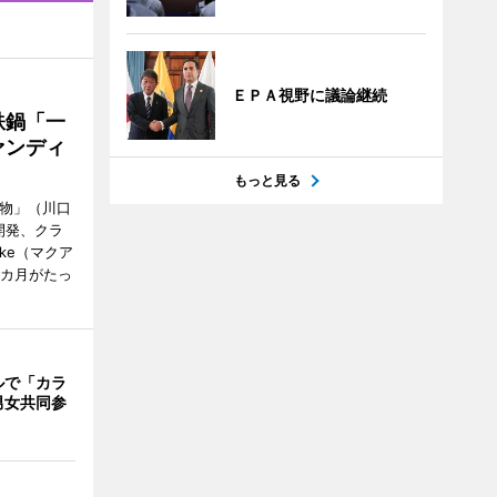
ＥＰＡ視野に議論継続
鉄鍋「一
ァンディ
もっと見る
鋳物」（川口
開発、クラ
ke（マクア
1カ月がたっ
ルで「カラ
男女共同参