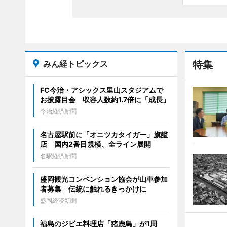
みん経トピックス
特集
FC今治・アシックス里山スタジアムで
お披露目会 収容人数約1.7倍に「成長」
今治経済新聞
名古屋駅前に「オニツカタイガー」旗艦
店 国内2番目規模、全ライン展開
名駅経済新聞
盛岡観光コンベンション協会が山車参加
者募集 伝統に触れるきっかけに
盛岡経済新聞
福島のジビエ料理店「猪鹿鳥」が1周