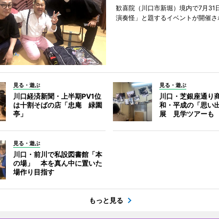
歓喜院（川口市新堀）境内で7月31
演奏怪」と題するイベントが開催さ
見る・遊ぶ
見る・遊ぶ
川口経済新聞・上半期PV1位
川口・芝銀座通り
は十割そばの店「忠庵 緑園
和・平成の「思い
亭」
展 見学ツアーも
見る・遊ぶ
川口・前川で私設図書館「本
の場」 本を真ん中に置いた
場作り目指す
もっと見る