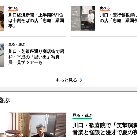
食べる
食べる
川口経済新聞・上半期PV1位
川口・安行領根岸
は十割そばの店「忠庵 緑園
の店「忠庵 緑園
亭」
見る・遊ぶ
川口・芝銀座通り商店街で昭
和・平成の「思い出」写真
展 見学ツアーも
もっと見る
遊ぶ
見る・遊ぶ
川口・歓喜院で「笑撃
音楽と怪談と漫才で夏の