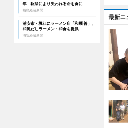
年 駆除により失われる命を食に
福島経済新聞
最新ニ
浦安市・堀江にラーメン店「和麺 善」、
和風だしラーメン・和食を提供
浦安経済新聞