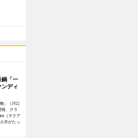
鉄鍋「一
ァンディ
鋳物」（川口
開発、クラ
ke（マクア
1カ月がたっ