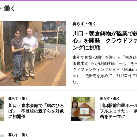
・働く
暮らす・働く
川口・朝倉鋳物が協業で
心」を開発 クラウドフ
ングに挑戦
来年で創業70周年を迎える「朝倉
市青木3）らが鋳物鉄鍋「一心」を
ウドファンディングサイト「Makua
ケ）」で販売を始めて、7月30日で
た。
暮らす・働く
暮らす・働く
川口・青木会館で「結のひろ
川口駅前市民ホー
ば」 不登校の親子らを対象
フルふぇすた」 
に初開催
画をテーマに
暮らす・働く