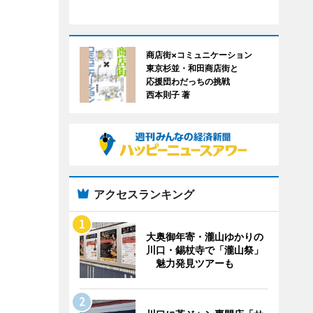
商店街×コミュニケーション
東京杉並・和田商店街と
応援団わだっちの挑戦
西本則子 著
アクセスランキング
大奥御年寄・瀧山ゆかりの
川口・錫杖寺で「瀧山祭」
魅力発見ツアーも