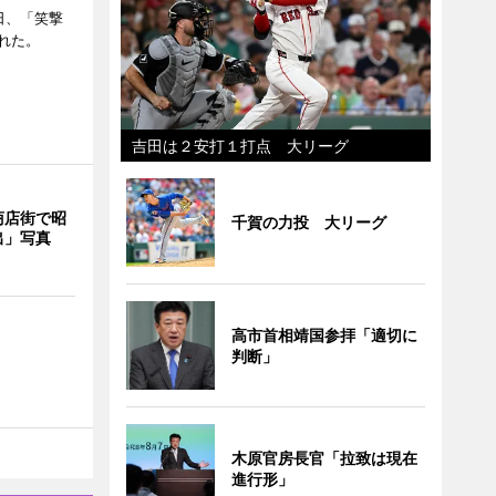
日、「笑撃
れた。
吉田は２安打１打点 大リーグ
商店街で昭
千賀の力投 大リーグ
出」写真
高市首相靖国参拝「適切に
判断」
木原官房長官「拉致は現在
進行形」