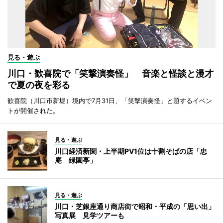
見る・遊ぶ
川口・歓喜院で「笑撃演奏怪」 音楽と怪談と漫才
で夏の夜を彩る
歓喜院（川口市新堀）境内で7月31日、「笑撃演奏怪」と題するイベン
トが開催された。
見る・遊ぶ
川口経済新聞・上半期PV1位は十割そばの店「忠
庵 緑園亭」
見る・遊ぶ
川口・芝銀座通り商店街で昭和・平成の「思い出」
写真展 見学ツアーも