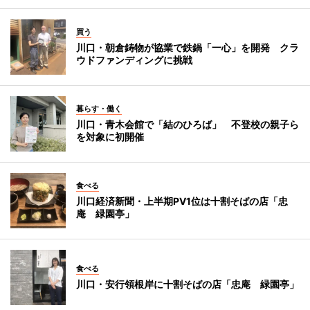
買う
川口・朝倉鋳物が協業で鉄鍋「一心」を開発 クラ
ウドファンディングに挑戦
暮らす・働く
川口・青木会館で「結のひろば」 不登校の親子ら
を対象に初開催
食べる
川口経済新聞・上半期PV1位は十割そばの店「忠
庵 緑園亭」
食べる
川口・安行領根岸に十割そばの店「忠庵 緑園亭」