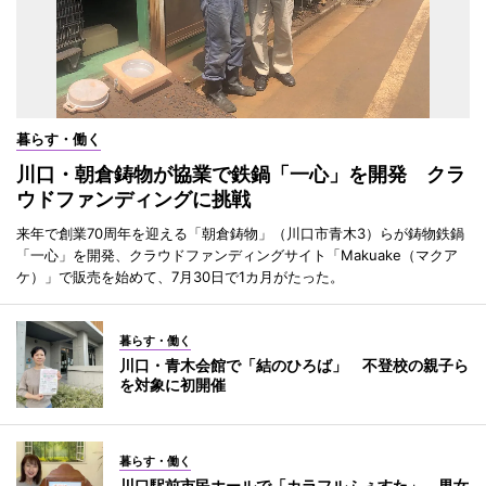
暮らす・働く
川口・朝倉鋳物が協業で鉄鍋「一心」を開発 クラ
ウドファンディングに挑戦
来年で創業70周年を迎える「朝倉鋳物」（川口市青木3）らが鋳物鉄鍋
「一心」を開発、クラウドファンディングサイト「Makuake（マクア
ケ）」で販売を始めて、7月30日で1カ月がたった。
暮らす・働く
川口・青木会館で「結のひろば」 不登校の親子ら
を対象に初開催
暮らす・働く
川口駅前市民ホールで「カラフルふぇすた」 男女