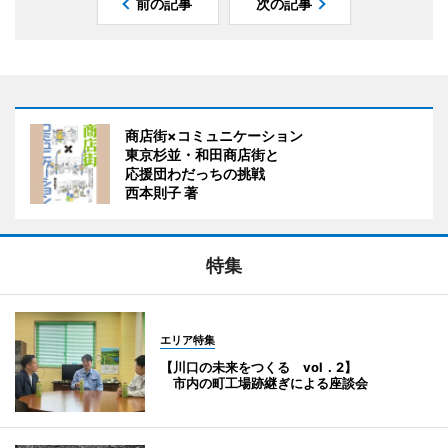
前の記事
次の記事
商店街×コミュニケーション
東京杉並・和田商店街と
応援団わだっちの挑戦
西本則子 著
特集
エリア特集
【川口の未来をつくる vol．2】
市内の町工場跡継ぎによる座談会