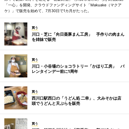
「一心」を開発、クラウドファンディングサイト「Makuake（マクア
ケ）」で販売を始めて、7月30日で1カ月がたった。
買う
川口・芝に「向日葵豚まん工房」 手作りの肉まん
を姉妹で販売
買う
川口・小谷場のショコラトリー「かほり工房」 バ
レンタインデー前に1周年
買う
西川口駅西口の「うどん処 二幸」、大みそかは店
頭でうどんと天ぷらを販売
買う