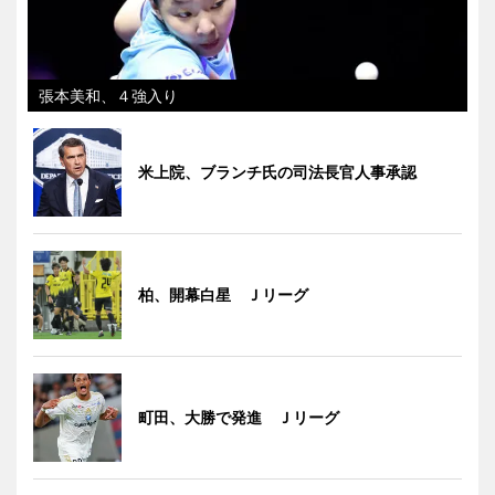
張本美和、４強入り
米上院、ブランチ氏の司法長官人事承認
柏、開幕白星 Ｊリーグ
町田、大勝で発進 Ｊリーグ