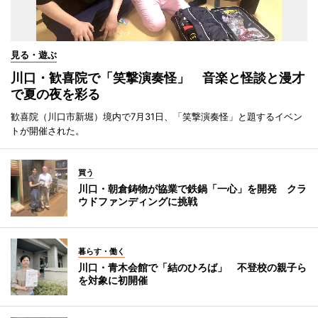
見る・遊ぶ
川口・歓喜院で「笑撃演奏怪」 音楽と怪談と漫才
で夏の夜を彩る
歓喜院（川口市新堀）境内で7月31日、「笑撃演奏怪」と題するイベン
トが開催された。
買う
川口・朝倉鋳物が協業で鉄鍋「一心」を開発 クラ
ウドファンディングに挑戦
暮らす・働く
川口・青木会館で「結のひろば」 不登校の親子ら
を対象に初開催