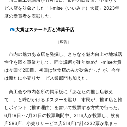
ビス店を対象とした「i-mise（いいみせ）大賞」2023年
度の受賞者を表彰した。
大賞はステーキ店と洋菓子店
［広告］
市内の魅力ある店を発掘し、さらなる魅力向上や地域活
性化を図る事業として、同会議所が昨年始めたi-mise大賞
は今回で2回目。初回は飲食店のみが対象だったが、今年
は新たに小売りサービス業部門も加えた。
商工会や市内各所の掲示板に「あなたの推し店教え
て！」と呼びかけるポスターを貼り、市民が、推す店と推
しポイント（推す理由）を書いて投票する方式で行った。
6月19日～7月31日の投票期間中、2116人が投票し、飲食
店583店、小売りサービス店514店に計4232票が集まっ