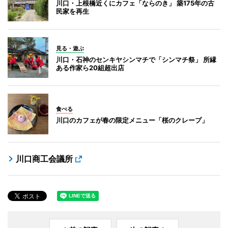
川口・上根橋近くにカフェ「ならのき」 築175年の古
民家を再生
見る・遊ぶ
川口・石神のセンキヤシンマチで「シンマチ祭」 所縁
ある作家ら20組超出店
食べる
川口のカフェが春の限定メニュー「桜のクレープ」
川口商工会議所