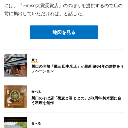
には、『i-mise大賞受賞店』ののぼりを提供するので店の
前に掲出していただければ」と話した。
地図を見る
買う
川口の老舗「栄三 田中米店」が刷新 築64年の建物をリ
ノベーション
食べる
川口のそば店「蕎麦と酒 ととの」が3周年 純米酒に合
う料理を創作
食べる