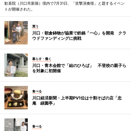
歓喜院（川口市新堀）境内で7月31日、「笑撃演奏怪」と題するイベン
トが開催された。
買う
川口・朝倉鋳物が協業で鉄鍋「一心」を開発 クラ
ウドファンディングに挑戦
暮らす・働く
川口・青木会館で「結のひろば」 不登校の親子ら
を対象に初開催
食べる
川口経済新聞・上半期PV1位は十割そばの店「忠
庵 緑園亭」
食べる