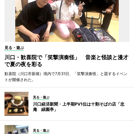
見る・遊ぶ
川口・歓喜院で「笑撃演奏怪」 音楽と怪談と漫才
で夏の夜を彩る
歓喜院（川口市新堀）境内で7月31日、「笑撃演奏怪」と題するイベン
トが開催された。
見る・遊ぶ
川口経済新聞・上半期PV1位は十割そばの店「忠
庵 緑園亭」
見る・遊ぶ