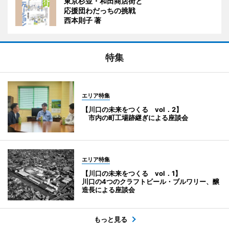
東京杉並・和田商店街と
応援団わだっちの挑戦
西本則子 著
特集
エリア特集
【川口の未来をつくる vol．2】
市内の町工場跡継ぎによる座談会
エリア特集
【川口の未来をつくる vol．1】
川口の4つのクラフトビール・ブルワリー、醸
造長による座談会
もっと見る