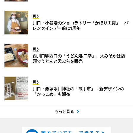
買う
川口・小谷場のショコラトリー「かほり工房」 バ
レンタインデー前に1周年
買う
西川口駅西口の「うどん処 二幸」、大みそかは店
頭でうどんと天ぷらを販売
買う
川口・飯塚氷川神社の「熊手市」 新デザインの
「かっこめ」も頒布
もっと見る