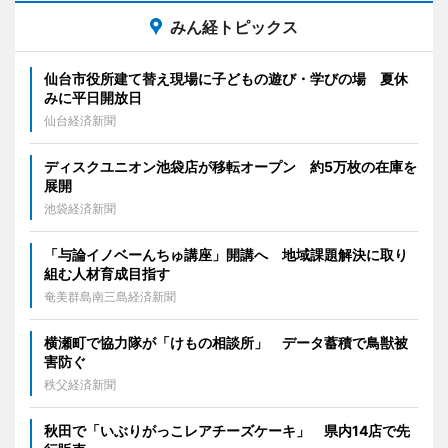
みん経トピックス
仙台市役所建て替え現場に子どもの遊び・学びの場 夏休
みに平日開放日
仙台経済新聞
ディスクユニオン池袋店が移転オープン 約5万枚の在庫を
展開
池袋経済新聞
「与論イノベーんちゅ講座」開講へ 地域課題解決に取り
組む人材育成目指す
奄美群島南三島経済新聞
横瀬町で協力隊が「けもの相談所」 データ蓄積で鳥獣被
害防ぐ
秩父経済新聞
秋田で「いぶりがっこレアチーズケーキ」 県内14店で先