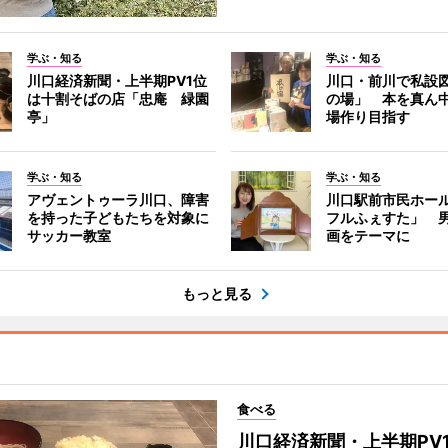
学ぶ・知る
学ぶ・知る
川口経済新聞・上半期PV1位
川口・前川で私設
は十割そばの店「忠庵 緑園
の場」 本を真ん
亭」
場作り目指す
学ぶ・知る
学ぶ・知る
アヴェントゥーラ川口、障害
川口駅前市民ホー
を持った子どもたちを対象に
フルふぇすた」 
サッカー教室
画をテーマに
もっと見る
食べる
川口経済新聞・上半期PV