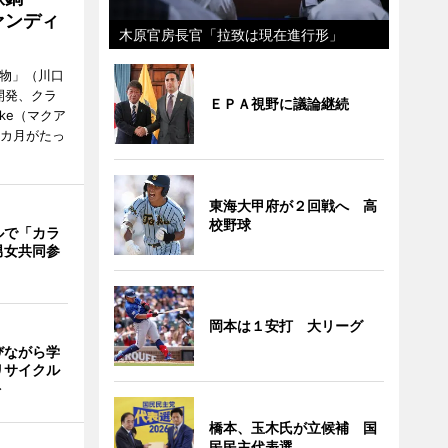
ァンディ
木原官房長官「拉致は現在進行形」
鋳物」（川口
開発、クラ
ＥＰＡ視野に議論継続
ke（マクア
1カ月がたっ
東海大甲府が２回戦へ 高
校野球
ルで「カラ
男女共同参
岡本は１安打 大リーグ
びながら学
リサイクル
ト
橋本、玉木氏が立候補 国
民民主代表選