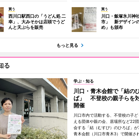
買う
買う
西川口駅西口の「うどん処 二
川口・飯塚氷川神
幸」、大みそかは店頭でうど
市」 新デザイン
んと天ぷらを販売
め」も頒布
もっと見る
知る
学ぶ・知る
川口・青木会館で「結の
ば」 不登校の親子らを
開催
川口市内で活動する、不登校の子ど
える団体や親の会、居場所など22
会する「結（むすび）のひろば」が7
青木会館（川口市青木3）で開催さ