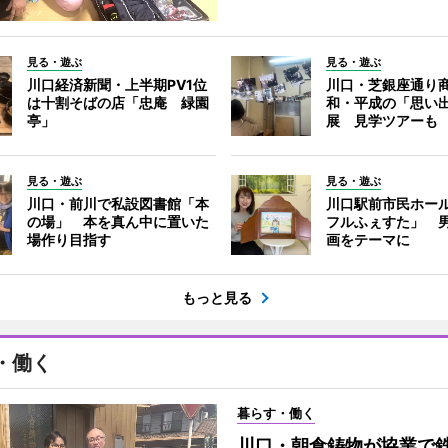
見る・遊ぶ
見る・遊ぶ
川口経済新聞・上半期PV1位
川口・芝銀座通り
は十割そばの店「忠庵 緑園
和・平成の「思い
亭」
展 見学ツアーも
見る・遊ぶ
見る・遊ぶ
川口・前川で私設図書館「本
川口駅前市民ホー
の場」 本を真ん中に置いた
フルふぇすた」 
場作り目指す
画をテーマに
もっと見る
・働く
暮らす・働く
川口・朝倉鋳物が協業で