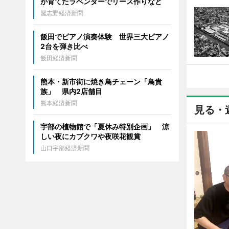
が育てたラベンダーでリース作りなど
習志野経済新聞
飯田でピアノ演奏体験 世界三大ピアノ
2台を弾き比べ
飯田経済新聞
熊本・新市街に焼き鳥チェーン「鳥貴
族」 県内2店舗目
熊本経済新聞
見る・
宇部の植物館で「夏休み特別企画」 涼
しい夜にカブクワや夜咲花観賞
山口宇部経済新聞