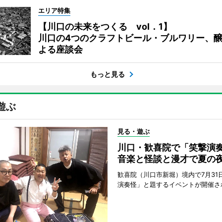
エリア特集
【川口の未来をつくる vol．1】
川口の4つのクラフトビール・ブルワリー、
よる座談会
もっと見る
遊ぶ
見る・遊ぶ
川口・歓喜院で「笑撃
音楽と怪談と漫才で夏の
歓喜院（川口市新堀）境内で7月31
演奏怪」と題するイベントが開催さ