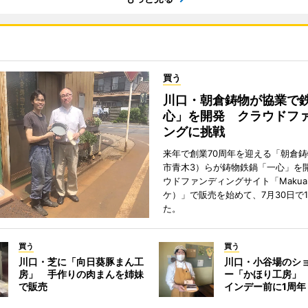
買う
川口・朝倉鋳物が協業で
心」を開発 クラウドフ
ングに挑戦
来年で創業70周年を迎える「朝倉
市青木3）らが鋳物鉄鍋「一心」を
ウドファンディングサイト「Makua
ケ）」で販売を始めて、7月30日で
た。
買う
買う
川口・芝に「向日葵豚まん工
川口・小谷場のシ
房」 手作りの肉まんを姉妹
ー「かほり工房」
で販売
インデー前に1周年