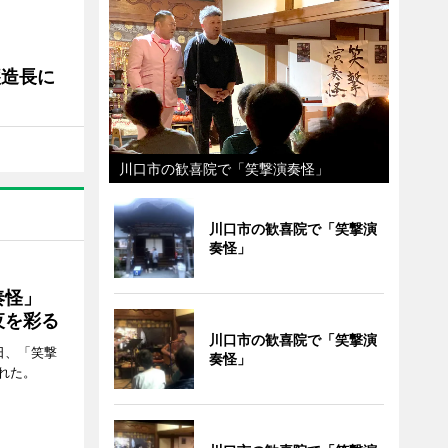
醸造長に
川口市の歓喜院で「笑撃演奏怪」
川口市の歓喜院で「笑撃演
奏怪」
演奏怪」
夜を彩る
川口市の歓喜院で「笑撃演
日、「笑撃
奏怪」
れた。