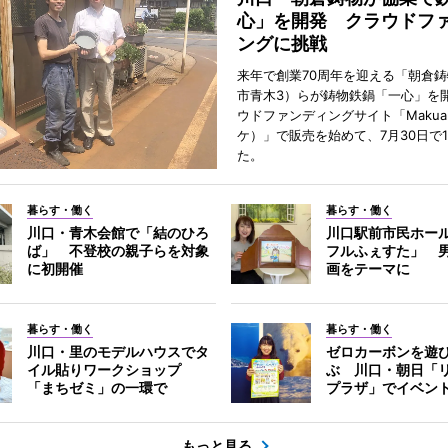
心」を開発 クラウドフ
ングに挑戦
来年で創業70周年を迎える「朝倉
市青木3）らが鋳物鉄鍋「一心」を
ウドファンディングサイト「Makua
ケ）」で販売を始めて、7月30日で
た。
暮らす・働く
暮らす・働く
川口・青木会館で「結のひろ
川口駅前市民ホー
ば」 不登校の親子らを対象
フルふぇすた」 
に初開催
画をテーマに
暮らす・働く
暮らす・働く
川口・里のモデルハウスでタ
ゼロカーボンを遊
イル貼りワークショップ
ぶ 川口・朝日「
「まちゼミ」の一環で
プラザ」でイベン
もっと見る