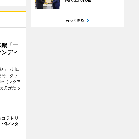
もっと見る
鉄鍋「一
ァンディ
鋳物」（川口
開発、クラ
ke（マクア
1カ月がたっ
ョコラトリ
 バレンタ