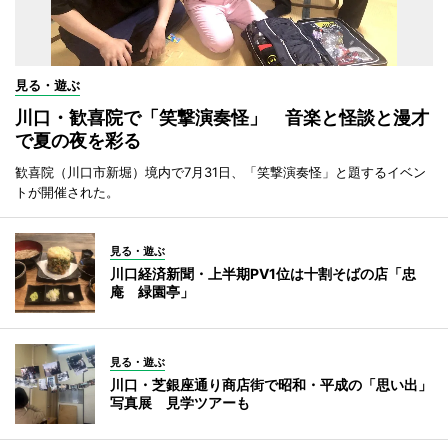
見る・遊ぶ
川口・歓喜院で「笑撃演奏怪」 音楽と怪談と漫才
で夏の夜を彩る
歓喜院（川口市新堀）境内で7月31日、「笑撃演奏怪」と題するイベン
トが開催された。
見る・遊ぶ
川口経済新聞・上半期PV1位は十割そばの店「忠
庵 緑園亭」
見る・遊ぶ
川口・芝銀座通り商店街で昭和・平成の「思い出」
写真展 見学ツアーも