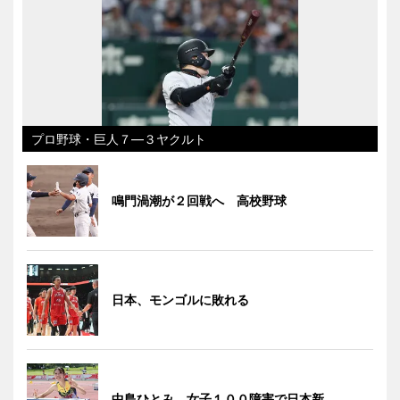
プロ野球・巨人７―３ヤクルト
鳴門渦潮が２回戦へ 高校野球
日本、モンゴルに敗れる
中島ひとみ、女子１００障害で日本新