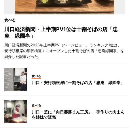
食べる
川口経済新聞・上半期PV1位は十割そばの店「忠
庵 緑園亭」
川口経済新聞の2026年上半期PV（ページビュー）ランキング1位は、
安行領根岸の網代橋近くにオープンした十割そばの店「忠庵緑園亭」を
紹介した記事だった。
食べる
川口・安行領根岸に十割そばの店「忠庵 緑園亭」
食べる
川口・芝に「向日葵豚まん工房」 手作りの肉まん
を姉妹で販売