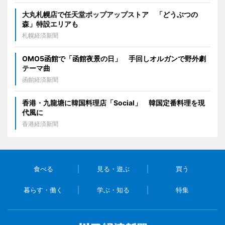
大丸札幌店で任天堂ポップアップストア 「どうぶつの
森」特設エリアも
札幌経済新聞
OMO5函館で「函館夜景の日」 手回しオルガンで野外劇
テーマ曲
函館経済新聞
香港・九龍塘に韓国料理店「Social」 韓国定番料理を現
代風に
香港経済新聞
食べる
見る・遊ぶ
買う
暮らす・働く
学ぶ・知る
特集