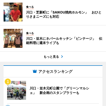
食べる
川口・芝新町に「SAIKOU焼肉ホルモン」 おひと
りさまニーズにも対応
食べる
川口・並木にネパールキッチン「ビンテージ」 伝
統料理に週末ライブも
もっと見る
アクセスランキング
川口・並木元町公園で「グリーンマルシ
ェ」 新企画のスタンプラリーも