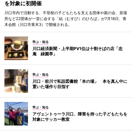
を対象に初開催
川口市内で活動する、不登校の子どもたちを支える団体や親の会、居場
所など22団体が一堂に会する「結（むすび）のひろば」が7月18日、青
木会館（川口市青木3）で開催される。
学ぶ・知る
川口経済新聞・上半期PV1位は十割そばの店「忠
庵 緑園亭」
学ぶ・知る
川口・前川で私設図書館「本の場」 本を真ん中に
置いた場作り目指す
学ぶ・知る
アヴェントゥーラ川口、障害を持った子どもたちを
対象にサッカー教室