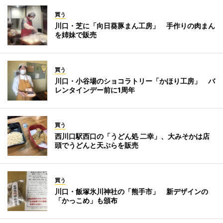
買う
川口・芝に「向日葵豚まん工房」 手作りの肉まん
を姉妹で販売
買う
川口・小谷場のショコラトリー「かほり工房」 バ
レンタインデー前に1周年
買う
西川口駅西口の「うどん処 二幸」、大みそかは店
頭でうどんと天ぷらを販売
買う
川口・飯塚氷川神社の「熊手市」 新デザインの
「かっこめ」も頒布