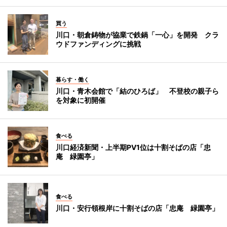
買う
川口・朝倉鋳物が協業で鉄鍋「一心」を開発 クラ
ウドファンディングに挑戦
暮らす・働く
川口・青木会館で「結のひろば」 不登校の親子ら
を対象に初開催
食べる
川口経済新聞・上半期PV1位は十割そばの店「忠
庵 緑園亭」
食べる
川口・安行領根岸に十割そばの店「忠庵 緑園亭」