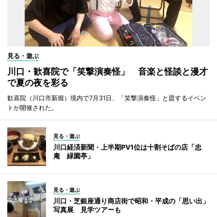
見る・遊ぶ
川口・歓喜院で「笑撃演奏怪」 音楽と怪談と漫才
で夏の夜を彩る
歓喜院（川口市新堀）境内で7月31日、「笑撃演奏怪」と題するイベン
トが開催された。
見る・遊ぶ
川口経済新聞・上半期PV1位は十割そばの店「忠
庵 緑園亭」
見る・遊ぶ
川口・芝銀座通り商店街で昭和・平成の「思い出」
写真展 見学ツアーも