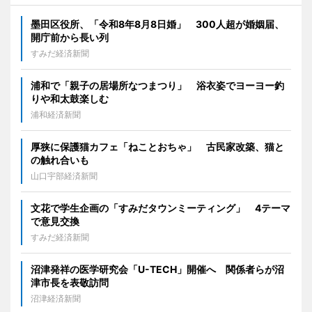
墨田区役所、「令和8年8月8日婚」 300人超が婚姻届、
開庁前から長い列
すみだ経済新聞
浦和で「親子の居場所なつまつり」 浴衣姿でヨーヨー釣
りや和太鼓楽しむ
浦和経済新聞
厚狭に保護猫カフェ「ねことおちゃ」 古民家改築、猫と
の触れ合いも
山口宇部経済新聞
文花で学生企画の「すみだタウンミーティング」 4テーマ
で意見交換
すみだ経済新聞
沼津発祥の医学研究会「U-TECH」開催へ 関係者らが沼
津市長を表敬訪問
沼津経済新聞